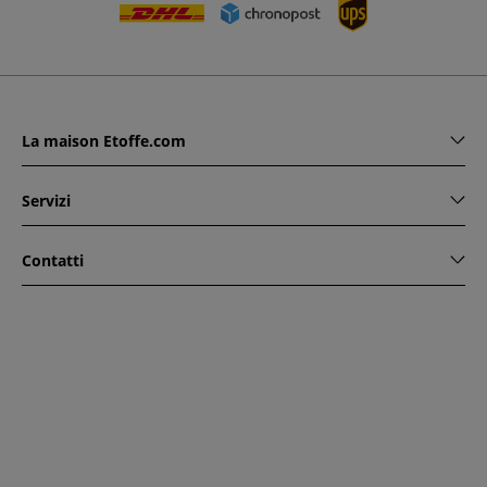
La maison Etoffe.com
Servizi
Contatti
www.etoffe.com - Copyright © 2026
Tutti i diritti riservati
14
rue Hugede, 94340 JOINVILLE-LE-PONT, France
Questo sito è protetto da reCAPTCHA. Si applicano le regole
di riservatezza e le condizioni di utilizzo di Google.