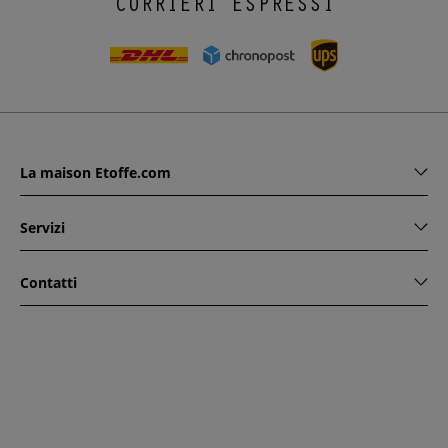
CORRIERI ESPRESSI
La maison Etoffe.com
Servizi
Contatti
www.etoffe.com - Copyright © 2026
Tutti i diritti riservati
14
rue Hugede, 94340 JOINVILLE-LE-PONT, France
Questo sito è protetto da reCAPTCHA. Si applicano le regole
di riservatezza e le condizioni di utilizzo di Google.