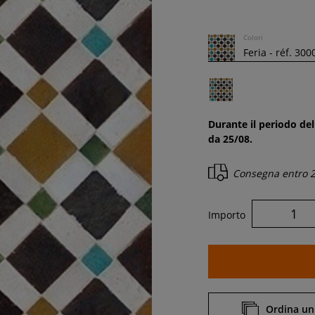
Colori
Durante il periodo del
da 25/08.
Consegna entro
2
Importo
Ordina un