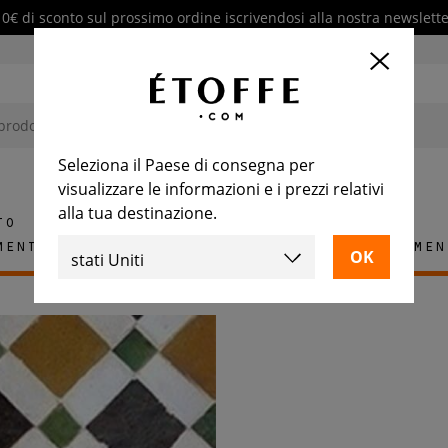
10€ di sconto sul prossimo ordine iscrivendosi alla nostra newslette
Seleziona il Paese di consegna per
visualizzare le informazioni e i prezzi relativi
alla tua destinazione.
to
mento
Tappeti
Piastrelle
Arredamen