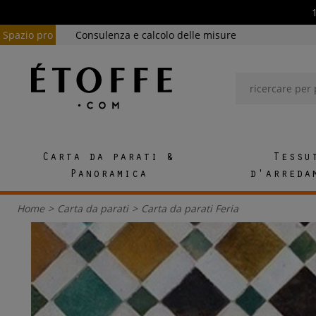
Spazio pro
Consulenza e calcolo delle misure
Carta da parati &
Tessu
Panoramica
d'arreda
Home
>
Carta da parati
>
Carta da parati Feria