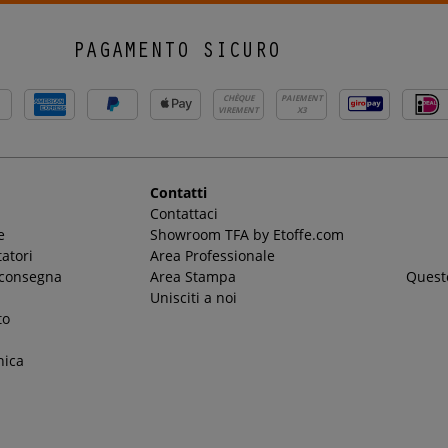
PAGAMENTO SICURO
CHÈQUE
PAIEMENT
VIREMENT
X3
Contatti
Contattaci
e
Showroom TFA by Etoffe.com
atori
Area Professionale
 consegna
Area Stampa
Questo
Unisciti a noi
to
nica