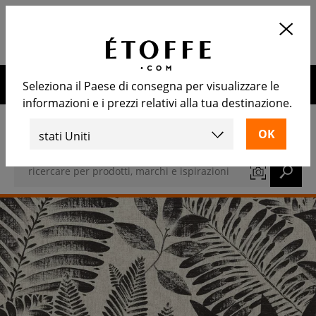
Applicazione
APRIRE
Calcola il numero di rotoli
necessari
10€ di sconto sul prossimo ordine iscrivendosi alla nostra
Seleziona il Paese di consegna per visualizzare le
newsletter
informazioni e i prezzi relativi alla tua destinazione.