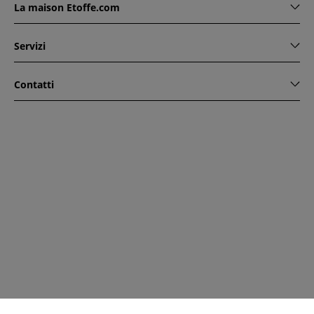
La maison Etoffe.com
Servizi
Contatti
www.etoffe.com - Copyright © 2026
Tutti i diritti riservati
14
rue Hugede, 94340 JOINVILLE-LE-PONT, France
Questo sito è protetto da reCAPTCHA. Si applicano le regole
di riservatezza e le condizioni di utilizzo di Google.