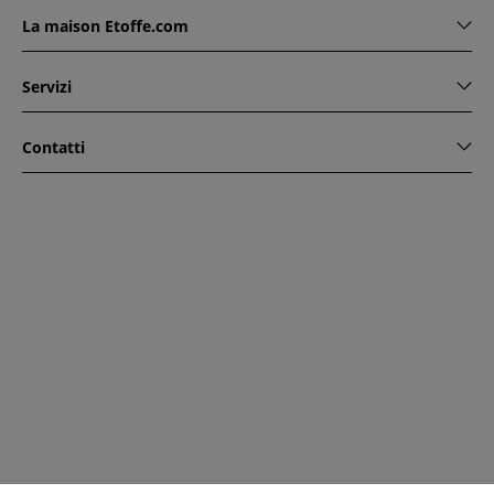
La maison Etoffe.com
Servizi
Contatti
www.etoffe.com - Copyright © 2026
Tutti i diritti riservati
14
rue Hugede, 94340 JOINVILLE-LE-PONT, France
Questo sito è protetto da reCAPTCHA. Si applicano le regole
di riservatezza e le condizioni di utilizzo di Google.