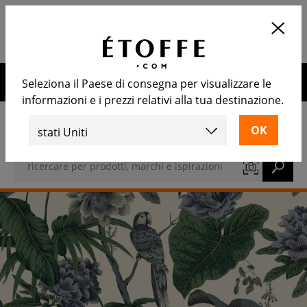
Applicazione
APRIRE
Calcola il numero di rotoli
necessari
10€ di sconto sul prossimo ordine iscrivendosi alla nostra
Seleziona il Paese di consegna per visualizzare le
newsletter
informazioni e i prezzi relativi alla tua destinazione.