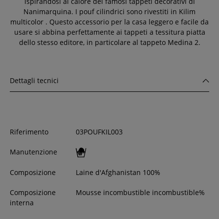
ispirandosi al calore dei famosi tappeti decorativi di
Nanimarquina. I pouf
cilindrici
sono rivestiti in Kilim
multicolor
.
Questo accessorio per la casa leggero e facile da
usare
si abbina perfettamente ai tappeti a tessitura piatta
dello stesso editore, in particolare al tappeto Medina 2.
Dettagli tecnici
Riferimento
03POUFKIL003
Manutenzione
Composizione
Laine d'Afghanistan 100%
Composizione
Mousse incombustible incombustible%
interna