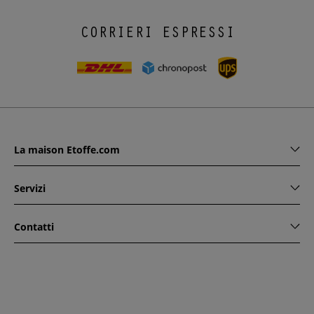
CORRIERI ESPRESSI
La maison Etoffe.com
Servizi
Contatti
www.etoffe.com - Copyright © 2026
Tutti i diritti riservati
14
rue Hugede, 94340 JOINVILLE-LE-PONT, France
Questo sito è protetto da reCAPTCHA. Si applicano le regole