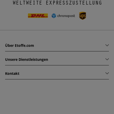
WELTWEITE EXPRESSZUSTELLUNG
Über Etoffe.com
Unsere Dienstleistungen
Kontakt
www.etoffe.com - Copyright © 2026
Alle Rechte vorbehalten
14 rue Hugede, 94340 JOINVILLE-LE-PONT, France
Diese Seite ist durch reCAPTCHA geschützt. Es gelten die
Datenschutzrichtlinien und Nutzungsbedingungen von