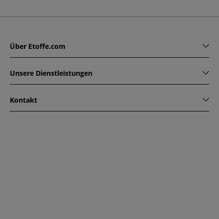
Über Etoffe.com
Unsere Dienstleistungen
Kontakt
www.etoffe.com - Copyright © 2026
Alle Rechte vorbehalten
14 rue Hugede, 94340 JOINVILLE-LE-PONT, France
Diese Seite ist durch reCAPTCHA geschützt. Es gelten die
Datenschutzrichtlinien und Nutzungsbedingungen von
Google.