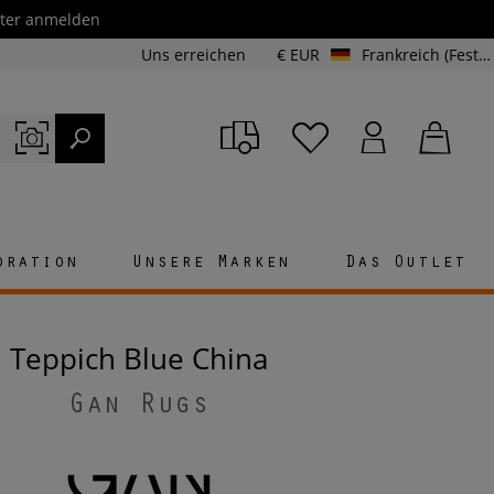
etter anmelden
Uns erreichen
€ EUR
Frankreich (Festland und Korsika)
oration
Unsere Marken
Das Outlet
Teppich Blue China
Gan Rugs