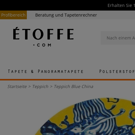
Erhalten Sie 
Profibereich
Beratung und Tapetenrechner
Tapete & Panoramatapete
Polstersto
Startseite
>
Teppich
>
Teppich Blue China