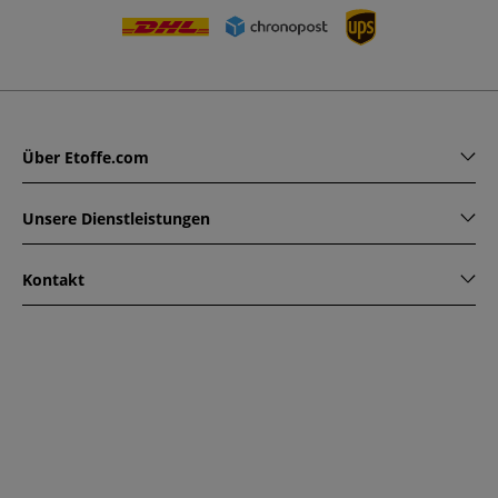
Über Etoffe.com
Unsere Dienstleistungen
Kontakt
www.etoffe.com - Copyright © 2026
Alle Rechte vorbehalten
14 rue Hugede, 94340 JOINVILLE-LE-PONT, France
Diese Seite ist durch reCAPTCHA geschützt. Es gelten die
Datenschutzrichtlinien und Nutzungsbedingungen von
Google.