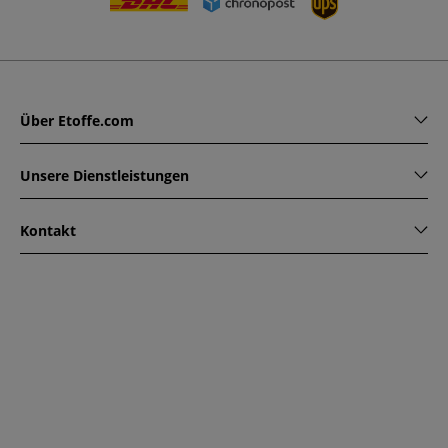
Über Etoffe.com
Unsere Dienstleistungen
Kontakt
www.etoffe.com - Copyright © 2026
Alle Rechte vorbehalten
14 rue Hugede, 94340 JOINVILLE-LE-PONT, France
Diese Seite ist durch reCAPTCHA geschützt. Es gelten die
Datenschutzrichtlinien und Nutzungsbedingungen von
Google.