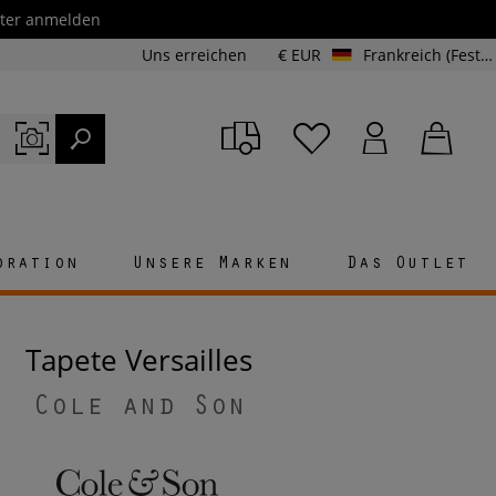
etter anmelden
Uns erreichen
€ EUR
Frankreich (Festland und Korsika)
oration
Unsere Marken
Das Outlet
Tapete Versailles
Cole and Son