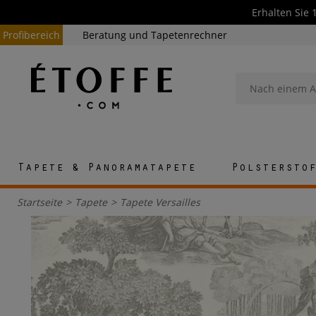
Erhalten Sie 
Profibereich
Beratung und Tapetenrechner
Tapete & Panoramatapete
Polstersto
Startseite
>
Tapete
>
Tapete Versailles