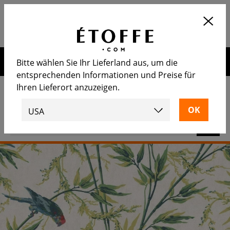
Application
OUVRIR
Calculez le nombre de rouleaux
nécessaire
Erhalten Sie 10€ auf Ihre nächste Bestellung, wenn Sie sich
Bitte wählen Sie Ihr Lieferland aus, um die
für unseren Newsletter anmelden
entsprechenden Informationen und Preise für
Ihren Lieferort anzuzeigen.