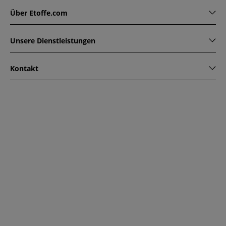
Über Etoffe.com
Unsere Dienstleistungen
Kontakt
www.etoffe.com - Copyright © 2026
Alle Rechte vorbehalten
14 rue Hugede, 94340 JOINVILLE-LE-PONT, France
Diese Seite ist durch reCAPTCHA geschützt. Es gelten die
Datenschutzrichtlinien und Nutzungsbedingungen von
Google.