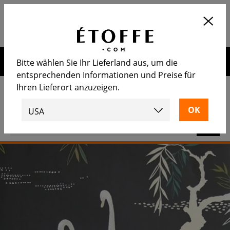
Application
OUVRIR
Calculez le nombre de rouleaux
nécessaire
Erhalten Sie 10€ auf Ihre nächste Bestellung, wenn Sie sich
Bitte wählen Sie Ihr Lieferland aus, um die
für unseren Newsletter anmelden
entsprechenden Informationen und Preise für
Ihren Lieferort anzuzeigen.