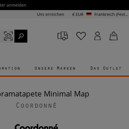
etter anmelden
Uns erreichen
€ EUR
Frankreich (Festland und Korsika)
oration
Unsere Marken
Das Outlet
oramatapete Minimal Map
Coordonné