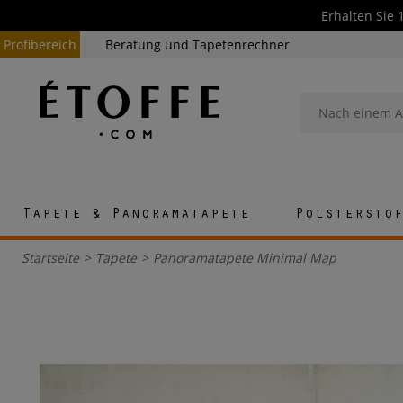
Erhalten Sie 
Profibereich
Beratung und Tapetenrechner
Tapete & Panoramatapete
Polstersto
Startseite
>
Tapete
>
Panoramatapete Minimal Map