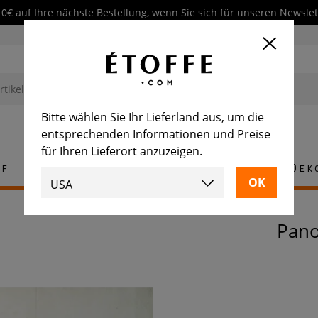
10€ auf Ihre nächste Bestellung, wenn Sie sich für unseren Newsl
Bitte wählen Sie Ihr Lieferland aus, um die
entsprechenden Informationen und Preise
für Ihren Lieferort anzuzeigen.
ff
Teppich
Fliese
Möbel
Dek
Pan