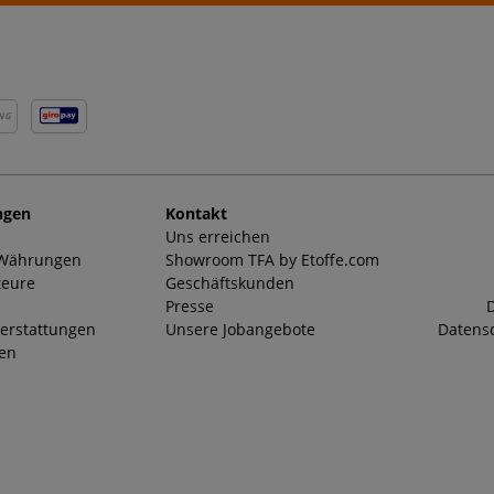
NG
ngen
Kontakt
Uns erreichen
 Währungen
Showroom TFA by Etoffe.com
teure
Geschäftskunden
Presse
D
erstattungen
Unsere Jobangebote
Datensc
ten