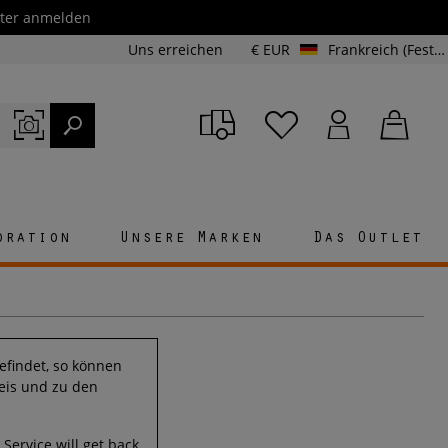
etter anmelden
Uns erreichen
€ EUR
Frankreich (Festland und Korsika)
oration
Unsere Marken
Das Outlet
efindet, so können
reis und zu den
Service will get back