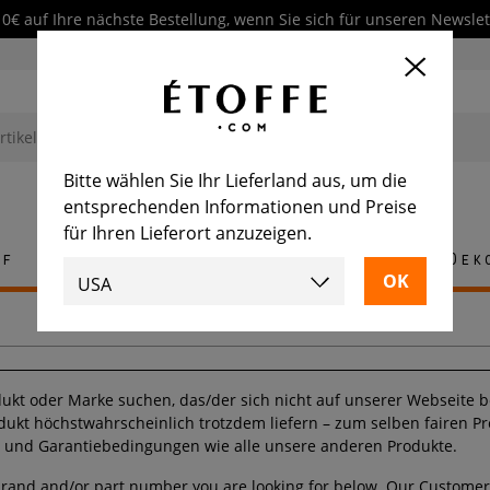
10€ auf Ihre nächste Bestellung, wenn Sie sich für unseren Newsl
Bitte wählen Sie Ihr Lieferland aus, um die
entsprechenden Informationen und Preise
für Ihren Lieferort anzuzeigen.
ff
Teppich
Fliese
Möbel
Dek
ukt oder Marke suchen, das/der sich nicht auf unserer Webseite b
dukt höchstwahrscheinlich trotzdem liefern – zum selben fairen P
- und Garantiebedingungen wie alle unsere anderen Produkte.
brand and/or part number you are looking for below. Our Customer 