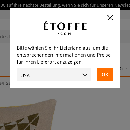
10€ auf Ihre nächste Bestellung, wenn Sie sich für unseren Newsl
Bitte wählen Sie Ihr Lieferland aus, um die
entsprechenden Informationen und Preise
für Ihren Lieferort anzuzeigen.
ff
Teppich
Fliese
Möbel
Dek
en Geocentric