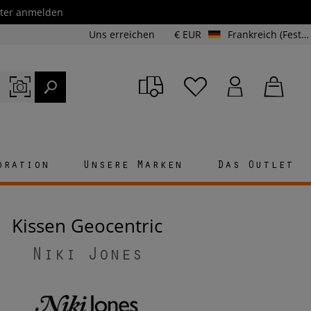
etter anmelden
Uns erreichen
€ EUR
Frankreich (Festland und Korsika)
oration
Unsere Marken
Das Outlet
Kissen Geocentric
Niki Jones