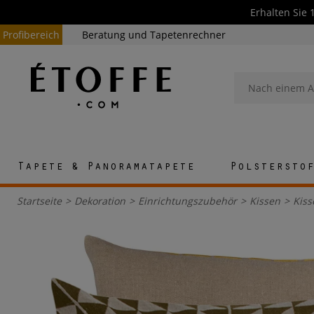
Erhalten Sie 
Profibereich
Beratung und Tapetenrechner
Tapete & Panoramatapete
Polstersto
Startseite
>
Dekoration
>
Einrichtungszubehör
>
Kissen
>
Kiss