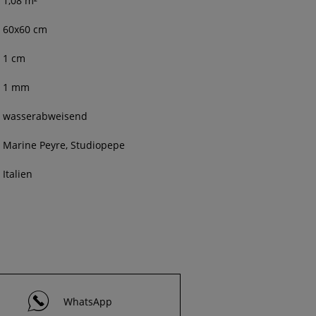
1,08
m²
60
x
60
cm
1
cm
1 mm
wasserabweisend
Marine Peyre, Studiopepe
Italien
WhatsApp