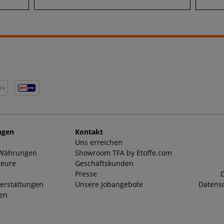
NG
ngen
Kontakt
Uns erreichen
 Währungen
Showroom TFA by Etoffe.com
teure
Geschäftskunden
Presse
D
erstattungen
Unsere Jobangebote
Datensc
ten