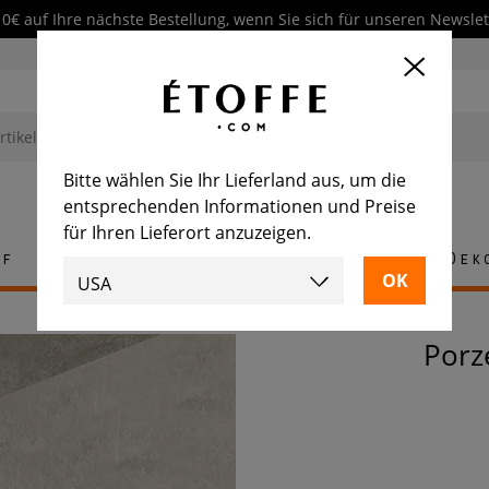
10€ auf Ihre nächste Bestellung, wenn Sie sich für unseren Newsl
Bitte wählen Sie Ihr Lieferland aus, um die
entsprechenden Informationen und Preise
für Ihren Lieferort anzuzeigen.
ff
Teppich
Fliese
Möbel
Dek
Por