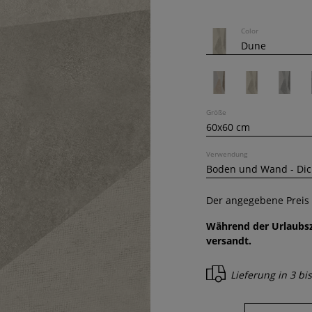
Color
Größe
Verwendung
Der angegebene Preis g
Während der Urlaubsz
versandt.
Lieferung in
3 bi