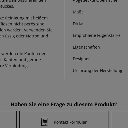
. Sie demonstrieren den
Abgedeckte Oberfläche
Stückes.
Maße
ge Reinigung mit heißem
Dicke
liesen nicht porös sind,
ieden werden. Verwenden Sie
Empfohlene Fugenstärke
en Essig oder Natron und
Eigenschaften
werden die Kanten der
Designer
ade Kanten und gerade
ere Verbindung.
Ursprung der Herstellung
Haben Sie eine Frage zu diesem Produkt?
Kontakt Formular