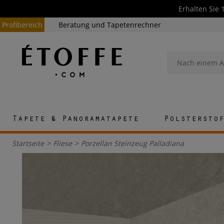
Erhalten Sie 
Profibereich
Beratung und Tapetenrechner
Tapete & Panoramatapete
Polstersto
Startseite
>
Fliese
>
Porzellan Steinzeug Palladiana