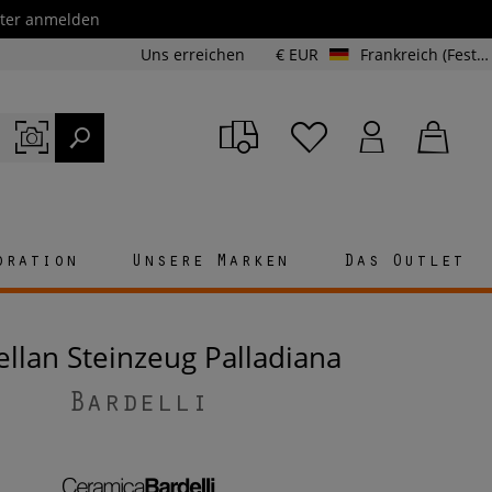
etter anmelden
Uns erreichen
€ EUR
Frankreich (Festland und Korsika)
oration
Unsere Marken
Das Outlet
zellan Steinzeug Palladiana
Bardelli