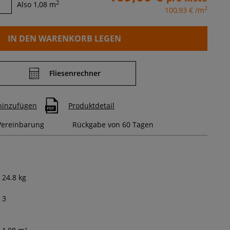
2
Also
1,08
m
2
100,93 €
/m
IN DEN WARENKORB LEGEN
Fliesenrechner
 hinzufügen
Produktdetail
 Vereinbarung
Rückgabe von 60 Tagen
24.8
kg
3