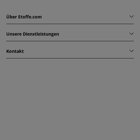
Über Etoffe.com
Unsere Dienstleistungen
Kontakt
www.etoffe.com - Copyright © 2026
Alle Rechte vorbehalten
14 rue Hugede, 94340 JOINVILLE-LE-PONT, France
Diese Seite ist durch reCAPTCHA geschützt. Es gelten die
Datenschutzrichtlinien und Nutzungsbedingungen von
Google.