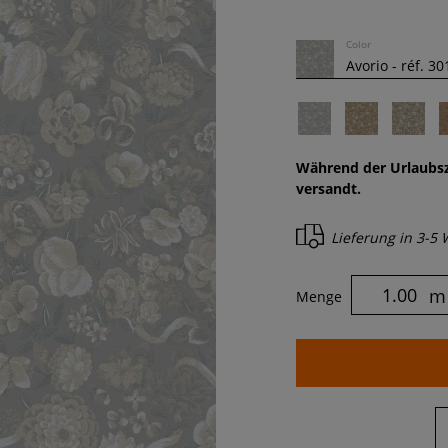
Color
Während der Urlaubsz
versandt.
Lieferung in
3-5 
m
Menge