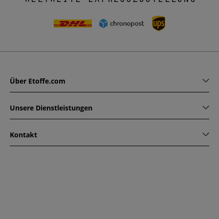
Über Etoffe.com
Unsere Dienstleistungen
Kontakt
www.etoffe.com - Copyright © 2026
Alle Rechte vorbehalten
14 rue Hugede, 94340 JOINVILLE-LE-PONT, France
Diese Seite ist durch reCAPTCHA geschützt. Es gelten die
Datenschutzrichtlinien und Nutzungsbedingungen von
Google.