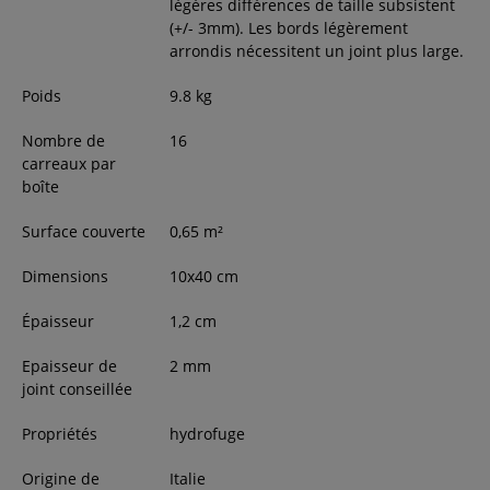
légères différences de taille subsistent
(+/- 3mm). Les bords légèrement
arrondis nécessitent un joint plus large.
Poids
9.8
kg
Nombre de
16
carreaux par
boîte
Surface couverte
0,65
m²
Dimensions
10
x
40
cm
Épaisseur
1,2
cm
Epaisseur de
2 mm
joint conseillée
Propriétés
hydrofuge
Origine de
Italie