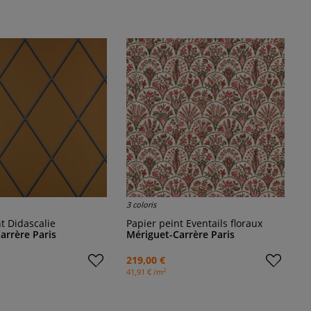
3 coloris
nt Didascalie
Papier peint Eventails floraux
arrère Paris
Mériguet-Carrère Paris
219,00 €
2
41,91 € /m