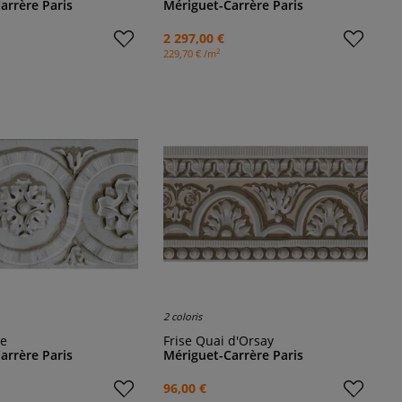
arrère Paris
Mériguet-Carrère Paris
2 297,00 €
2
229,70 € /m
2 coloris
ce
Frise Quai d'Orsay
arrère Paris
Mériguet-Carrère Paris
96,00 €