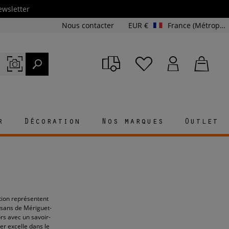
ewsletter
Nous contacter
EUR €
France (Métropolitaine et Corse)
r
Décoration
Nos marques
Outlet
tion représentent
tisans de Mériguet-
ors avec un savoir-
ier excelle dans le