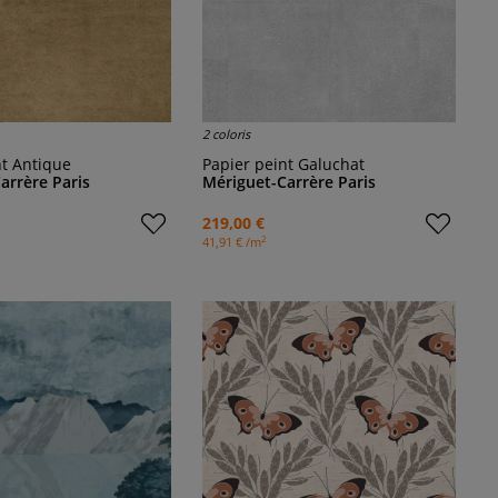
2 coloris
nt Antique
Papier peint Galuchat
arrère Paris
Mériguet-Carrère Paris
219,00 €
2
41,91 € /m