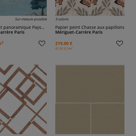
Sur-mesure possible
3 coloris
anoramique Paysages d'Auriane
Papier peint Chasse aux papillons
arrère Paris
Mériguet-Carrère Paris
2
m
219,00 €
2
41,91 € /m