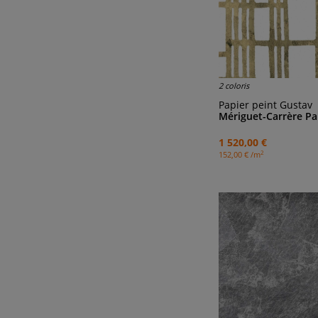
2 coloris
Papier peint Gustav
Mériguet-Carrère Pa
1 520,00 €
2
152,00 € /m