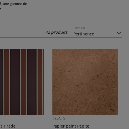
2018, une gamme de
s.
Trier par
42 produits
4 coloris
nt Tirade
Papier peint Pépite