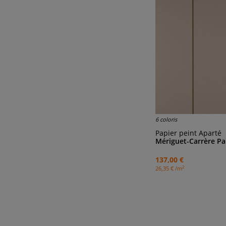
6 coloris
Papier peint Aparté
Mériguet-Carrère Pa
137,00 €
2
26,35 € /m