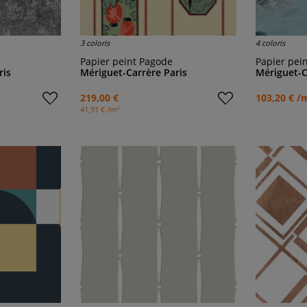
3 coloris
4 coloris
Papier peint Pagode
Papier peint p
ris
Mériguet-Carrère Paris
Mériguet-C
219,00 €
103,20 € /
2
41,91 € /m