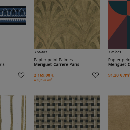
3 coloris
1 coloris
Papier peint Palmes
Papier peint pano
ris
Mériguet-Carrère Paris
Mériguet-C
2 169,00 €
91,20 € /m
2
409,25 € /m