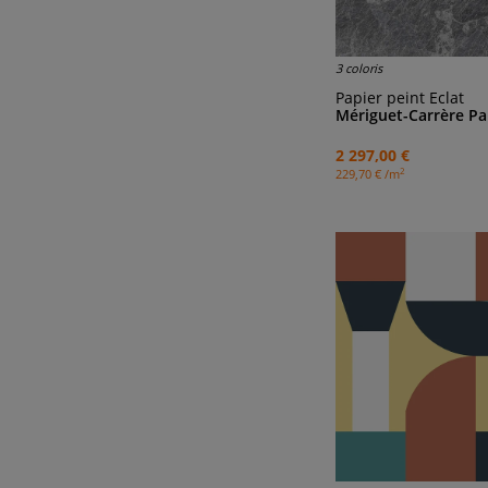
3 coloris
Papier peint Eclat
Mériguet-Carrère Pa
2 297,00 €
2
229,70 € /m