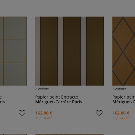
6 coloris
6 coloris
e
Papier peint Entracte
Papier pei
ris
Mériguet-Carrère Paris
Mériguet-C
162,00 €
162,00 €
2
2
31,15 € /m
31,15 € /m