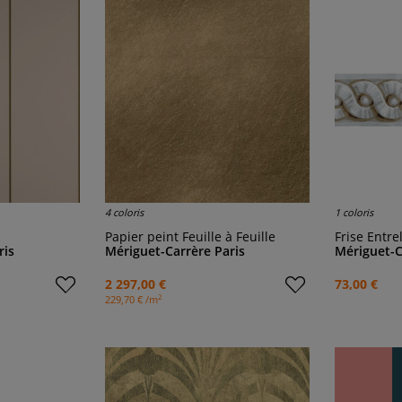
4 coloris
1 coloris
Papier peint Feuille à Feuille
Frise Entre
ris
Mériguet-Carrère Paris
Mériguet-C
2 297,00 €
73,00 €
2
229,70 € /m