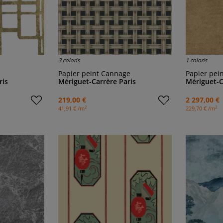
3 coloris
1 coloris
Papier peint Cannage
Papier pei
ris
Mériguet-Carrère Paris
Mériguet-C
219,00 €
2 297,00 €
2
2
41,91 € /m
229,70 € /m