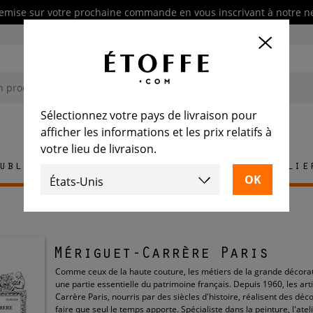
emise sur votre prochaine commande en vous inscrivant à notre n
Sélectionnez votre pays de livraison pour
afficher les informations et les prix relatifs à
votre lieu de livraison.
ublement
Tapis
Carrelage
Mobilie
Mériguet-Carrère Paris
Comme ceux de la haute couture, les métiers de la grande décora
une partie essentielle du patrimoine français. Depuis 1960, les ar
Carrère Paris, nourris par des siècles d'histoire, réalisent des déc
faire que seul le temps apporte. Spécialiste dans la peinture, l'atel