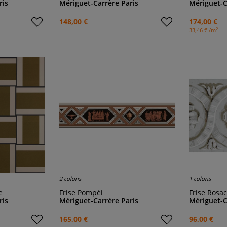
ris
Mériguet-Carrère Paris
Mériguet-C
148,00 €
174,00 €
2
33,46 € /m
2 coloris
1 coloris
e
Frise Pompéi
Frise Rosa
ris
Mériguet-Carrère Paris
Mériguet-C
165,00 €
96,00 €