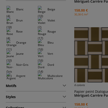
Mériguet-Carrère Pa
Blanc
Beige
158,00 €
2
30,38 € /m
Brun
Violet
Rose
Rouge
Orange
Bleu
Jaune
Vert
Noir-Gris
Doré
Argent
Multicolore
6 coloris
Motifs
Papier peint Dialogu
Mériguet-Carrère Pa
Styles
158,00 €
Collections
2