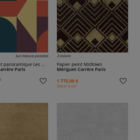
Sur-mesure possible
3 coloris
ramique Les Modules Polysémiques I
Papier peint Midtown
arrère Paris
Mériguet-Carrère Paris
2
1 775,00 €
2
334,91 € /m