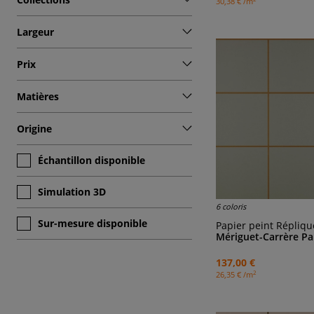
30,38 € /m
Largeur
Prix
Matières
Origine
Échantillon disponible
Simulation 3D
6 coloris
Sur-mesure disponible
Papier peint Répliqu
Mériguet-Carrère Pa
137,00 €
2
26,35 € /m