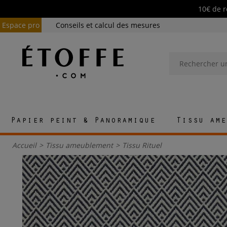
10€ de r
Espace pro
Conseils et calcul des mesures
Papier peint & Panoramique
Tissu ame
Accueil
>
Tissu ameublement
>
Tissu Rituel