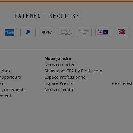
PAIEMENT SÉCURISÉ
CHÈQUE
PAIEMENT
VIREMENT
X3
Nous joindre
Nous contacter
evises
Showroom TFA by Etoffe.com
ansporteurs
Espace Professionnel
on
Espace Presse
Ce site es
mboursements
Nous rejoindre
ement