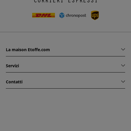
CORRIERI ESPRESSI
La maison Etoffe.com
Servizi
Contatti
www.etoffe.com - Copyright © 2026
Tutti i diritti riservati
14
rue Hugede, 94340 JOINVILLE-LE-PONT, France
Questo sito è protetto da reCAPTCHA. Si applicano le regole
di riservatezza e le condizioni di utilizzo di Google.