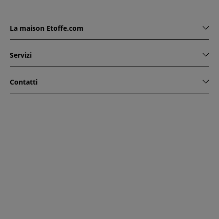
La maison Etoffe.com
Servizi
Contatti
www.etoffe.com - Copyright © 2026
Tutti i diritti riservati
14
rue Hugede, 94340 JOINVILLE-LE-PONT, France
Questo sito è protetto da reCAPTCHA. Si applicano le regole
di riservatezza e le condizioni di utilizzo di Google.