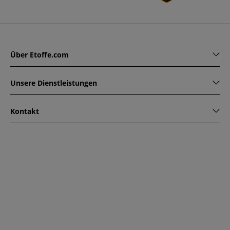
Über Etoffe.com
Unsere Dienstleistungen
Kontakt
www.etoffe.com - Copyright © 2026
Alle Rechte vorbehalten
14 rue Hugede, 94340 JOINVILLE-LE-PONT, France
Diese Seite ist durch reCAPTCHA geschützt. Es gelten die
Datenschutzrichtlinien und Nutzungsbedingungen von
Google.